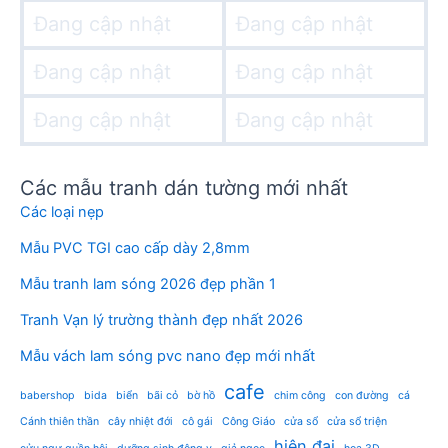
Đang cập nhật
Đang cập nhật
Đang cập nhật
Đang cập nhật
Đang cập nhật
Đang cập nhật
Các mẫu tranh dán tường mới nhất
Các loại nẹp
Mẫu PVC TGI cao cấp dày 2,8mm
Mẫu tranh lam sóng 2026 đẹp phần 1
Tranh Vạn lý trường thành đẹp nhất 2026
Mẫu vách lam sóng pvc nano đẹp mới nhất
cafe
babershop
bida
biển
bãi cỏ
bờ hồ
chim công
con đường
cá
Cánh thiên thần
cây nhiệt đới
cô gái
Công Giáo
cửa sổ
cửa sổ triện
hiện đại