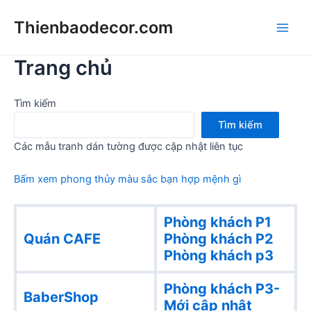
Skip
Thienbaodecor.com
to
Main
content
Trang chủ
Men
Tìm kiếm
Tìm kiếm
Các mẫu tranh dán tường được cập nhật liên tục
Bấm xem phong thủy màu sắc bạn hợp mệnh gì
Phòng khách P1
Quán CAFE
Phòng khách
P2
Phòng khách p3
Phòng khách P3-
BaberShop
Mới cập nhật