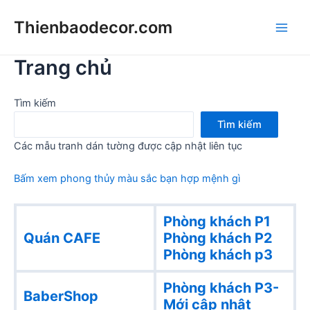
Skip
Thienbaodecor.com
to
Main
content
Trang chủ
Men
Tìm kiếm
Tìm kiếm
Các mẫu tranh dán tường được cập nhật liên tục
Bấm xem phong thủy màu sắc bạn hợp mệnh gì
Phòng khách P1
Quán CAFE
Phòng khách
P2
Phòng khách p3
Phòng khách P3-
BaberShop
Mới cập nhật