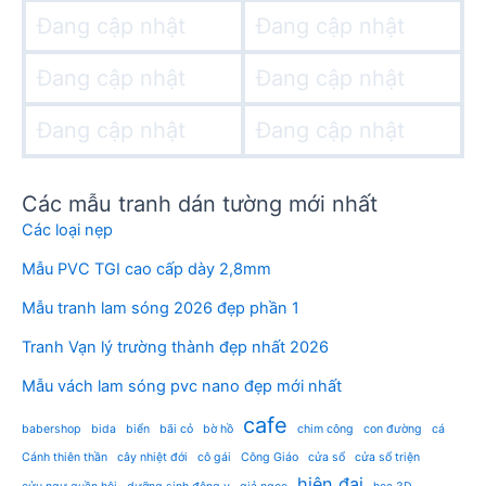
Đang cập nhật
Đang cập nhật
Đang cập nhật
Đang cập nhật
Đang cập nhật
Đang cập nhật
Các mẫu tranh dán tường mới nhất
Các loại nẹp
Mẫu PVC TGI cao cấp dày 2,8mm
Mẫu tranh lam sóng 2026 đẹp phần 1
Tranh Vạn lý trường thành đẹp nhất 2026
Mẫu vách lam sóng pvc nano đẹp mới nhất
cafe
babershop
bida
biển
bãi cỏ
bờ hồ
chim công
con đường
cá
Cánh thiên thần
cây nhiệt đới
cô gái
Công Giáo
cửa sổ
cửa sổ triện
hiện đại