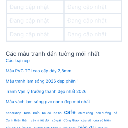
Đang cập nhật
Đang cập nhật
Đang cập nhật
Đang cập nhật
Đang cập nhật
Đang cập nhật
Các mẫu tranh dán tường mới nhất
Các loại nẹp
Mẫu PVC TGI cao cấp dày 2,8mm
Mẫu tranh lam sóng 2026 đẹp phần 1
Tranh Vạn lý trường thành đẹp nhất 2026
Mẫu vách lam sóng pvc nano đẹp mới nhất
cafe
babershop
bida
biển
bãi cỏ
bờ hồ
chim công
con đường
cá
Cánh thiên thần
cây nhiệt đới
cô gái
Công Giáo
cửa sổ
cửa sổ triện
hiện đại