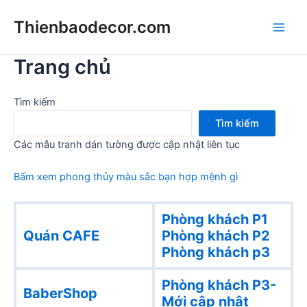
Skip
Thienbaodecor.com
to
Main
content
Trang chủ
Men
Tìm kiếm
Tìm kiếm
Các mẫu tranh dán tường được cập nhật liên tục
Bấm xem phong thủy màu sắc bạn hợp mệnh gì
Phòng khách P1
Quán CAFE
Phòng khách
P2
Phòng khách p3
Phòng khách P3-
BaberShop
Mới cập nhật