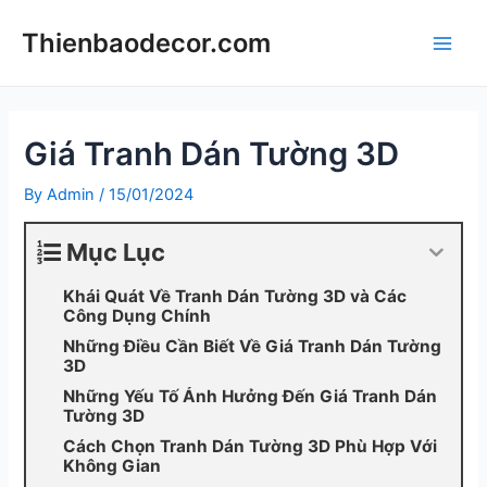
Skip
Thienbaodecor.com
to
Main
content
Men
Giá Tranh Dán Tường 3D
By
Admin
/
15/01/2024
Mục Lục
Khái Quát Về Tranh Dán Tường 3D và Các
Công Dụng Chính
Những Điều Cần Biết Về Giá Tranh Dán Tường
3D
Những Yếu Tố Ảnh Hưởng Đến Giá Tranh Dán
Tường 3D
Cách Chọn Tranh Dán Tường 3D Phù Hợp Với
Không Gian