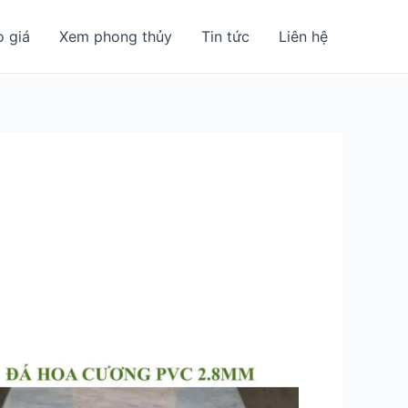
o giá
Xem phong thủy
Tin tức
Liên hệ