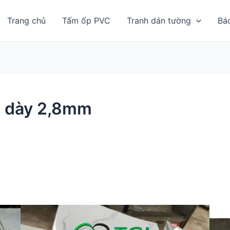
Trang chủ
Tấm ốp PVC
Tranh dán tường
Bá
p dày 2,8mm