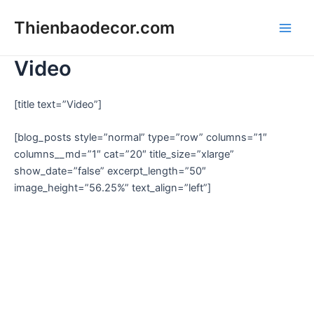
Skip
Thienbaodecor.com
to
Main
content
Video
Men
[title text=”Video”]
[blog_posts style=”normal” type=”row” columns=”1″
columns__md=”1″ cat=”20″ title_size=”xlarge”
show_date=”false” excerpt_length=”50″
image_height=”56.25%” text_align=”left”]