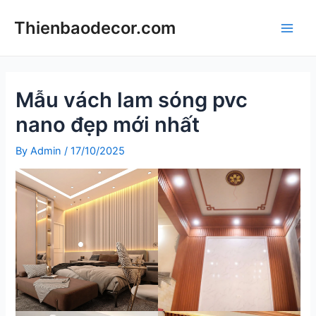
Skip
Thienbaodecor.com
to
Main
content
Men
Mẫu vách lam sóng pvc
nano đẹp mới nhất
By
Admin
/
17/10/2025